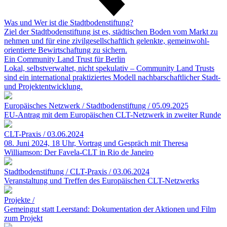
Was und Wer ist die Stadt­boden­stiftung?
Ziel der Stadtbodenstiftung ist es, städtischen Boden vom Markt zu
nehmen und für eine zivilgesellschaftlich gelenkte, gemeinwohl-
orientierte Bewirtschaftung zu sichern.
Ein Community Land Trust für Berlin
Lokal, selbstverwaltet, nicht spekulativ – Community Land Trusts
sind ein international praktiziertes Modell nachbarschaftlicher Stadt-
und Projektentwicklung.
Europäisches Netzwerk / Stadtbodenstiftung / 05.09.2025
EU-Antrag mit dem Europäischen CLT-Netzwerk in zweiter Runde
CLT-Praxis / 03.06.2024
08. Juni 2024, 18 Uhr, Vortrag und Gespräch mit Theresa
Williamson: Der Favela-CLT in Rio de Janeiro
Stadtbodenstiftung / CLT-Praxis / 03.06.2024
Veranstaltung und Treffen des Europäischen CLT-Netzwerks
Projekte /
Gemeingut statt Leerstand: Dokumentation der Aktionen und Film
zum Projekt